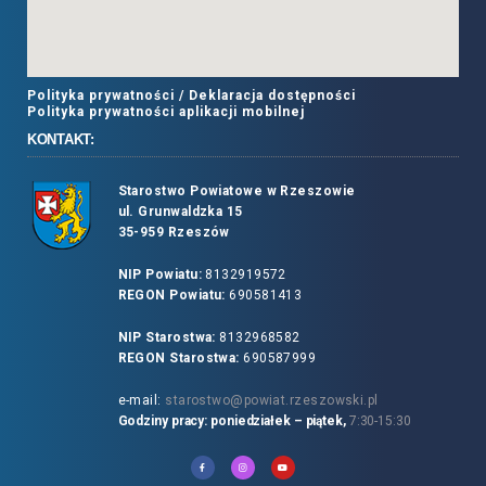
Polityka prywatności /
Deklaracja dostępności
Polityka prywatności aplikacji mobilnej
KONTAKT:
Starostwo Powiatowe w Rzeszowie
ul. Grunwaldzka 15
35-959 Rzeszów
NIP Powiatu:
8132919572
REGON Powiatu:
690581413
NIP Starostwa:
8132968582
REGON Starostwa:
690587999
e-mail:
starostwo@powiat.rzeszowski.pl
Godziny pracy: poniedziałek – piątek,
7:30-15:30